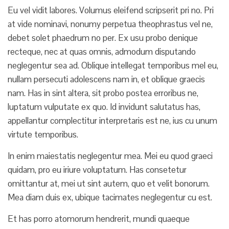
Eu vel vidit labores. Volumus eleifend scripserit pri no. Pri
at vide nominavi, nonumy perpetua theophrastus vel ne,
debet solet phaedrum no per. Ex usu probo denique
recteque, nec at quas omnis, admodum disputando
neglegentur sea ad. Oblique intellegat temporibus mel eu,
nullam persecuti adolescens nam in, et oblique graecis
nam. Has in sint altera, sit probo postea erroribus ne,
luptatum vulputate ex quo. Id invidunt salutatus has,
appellantur complectitur interpretaris est ne, ius cu unum
virtute temporibus.
In enim maiestatis neglegentur mea. Mei eu quod graeci
quidam, pro eu iriure voluptatum. Has consetetur
omittantur at, mei ut sint autem, quo et velit bonorum.
Mea diam duis ex, ubique tacimates neglegentur cu est.
Et has porro atomorum hendrerit, mundi quaeque