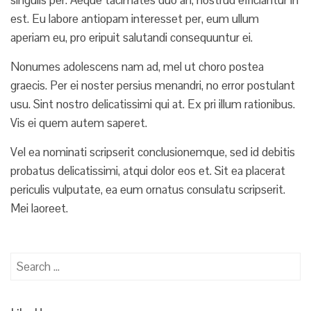
singulis per. Aeque tacimates duo an, nostrud efficiantur in
est. Eu labore antiopam interesset per, eum ullum
aperiam eu, pro eripuit salutandi consequuntur ei.
Nonumes adolescens nam ad, mel ut choro postea
graecis. Per ei noster persius menandri, no error postulant
usu. Sint nostro delicatissimi qui at. Ex pri illum rationibus.
Vis ei quem autem saperet.
Vel ea nominati scripserit conclusionemque, sed id debitis
probatus delicatissimi, atqui dolor eos et. Sit ea placerat
periculis vulputate, ea eum ornatus consulatu scripserit.
Mei laoreet.
Search
for: