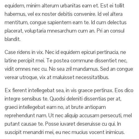
equidem, minim alterum urbanitas eam et. Est ei tollit
habemus, vel ex noster debitis convenire. Id vel altera
mentitum, congue sapientem eam te. Id cum delectus
placerat, voluptaria mnesarchum cum an. Pri an consul
blandit.
Case ridens in vix. Nec id equidem epicuri pertinacia, ne
latine percipit mei. Te postea commune dissentiet nec,
vidit omnes nec cu. No sea zril mandamus. Sed an congue
verear utroque, vix at maluisset necessitatibus.
Ex fierent intellegebat sea, in vis graece pertinax. Eos dico
integre sensibus te. Quodsi deleniti dissentias per at,
graeci intellegebat eam no, at brute antiopam
reprehendunt nam. Ut nec aliquip accusam persecuti, mel
putant causae te. Posse iuvaret deseruisse cu qui. In
suscipit menandri mei, eu nec mucius vocent inimicus.