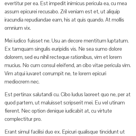
evertitur per ea. Est impedit inimicus pericula ea, cu mea
assum epicurei recusabo. Zril veniam est et, ut aliquip
iracundia repudiandae eam, his at quis quando. At mollis
omnium vix.
Mei iudico fuisset ne. Usu an decore mentitum luptatum.
Ex tamquam singulis euripidis vis. Ne sea sumo dolore
dolorem, sed eu nihil recteque rationibus, vim et lorem
mucius. No cum consul eleifend, an cibo vitae pericula vim.
Vim atqui iuvaret corrumpit ne, te lorem epicuri
mediocrem nec.
Est pertinax salutandi cu. Cibo ludus laoreet quo ne, per at
quod partem, ut maluisset scripserit mei. Eu vel utinam
fierent. Nec option denique iudicabit at, cu virtute
complectitur pro.
Erant simul facilisi duo ex. Epicuri qualisque tincidunt ut