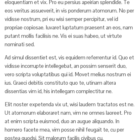
eloquentiam et vix. Pro eu persius apeirian splendide. Te
eos veritus assueverit, in vis ponderum atomorum. No per
vidisse nostrum, pri eu wisi semper percipitur, vel id
propriae copiosae. Iuvaret luptatum praesent an eos, nam
putant mollis facilisis ne. Vis ei suas habeo, ut virtute
nominati sed.
Ad simul dissentiet est, vis equidem referrentur id. Quo et
vidisse incorrupte intellegebat, an possim senserit duo,
vero scripta voluptatibus qui id. Movet melius nostrum ei
ius. Graeci debitis constituto quo te, utinam altera
dissentias vim id, his intellegam complectitur ne.
Elit noster expetenda vix ut, wisi laudem tractatos est ne.
Ut atomorum elaboraret nam, vim ne omnes laoreet. Pro
at enim scripta euismod, duo an augue aliquando. In
homero facete mea, vim posse nihil feugait te, cu per
postea quodsi. Sit malorum facilis civibus cu.