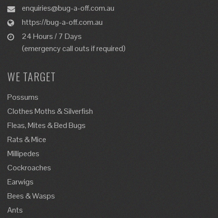
enquiries@bug-a-off.com.au
https://bug-a-off.com.au
24 Hours / 7 Days
(emergency call outs if required)
WE TARGET
Possums
Clothes Moths & Silverfish
Fleas, Mites & Bed Bugs
Rats & Mice
Millipedes
Cockroaches
Earwigs
Bees & Wasps
Ants